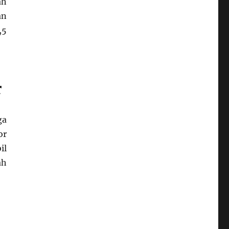
ah
an
,5
r
ga
or
il
ah