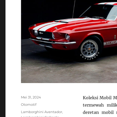
Posted
Mei 31, 2024
Koleksi Mobil M
on
Categories
Otomotif
termewah milik
Tags
Lamborghini Aventador
,
deretan mobil