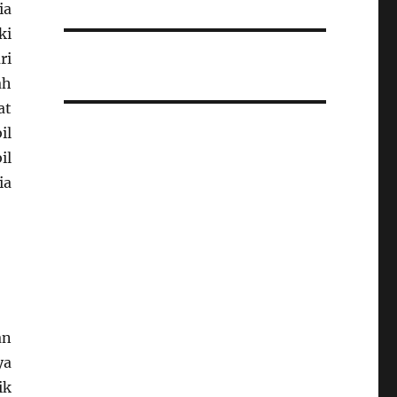
ia
ki
ri
ah
at
il
il
ia
an
ya
ik