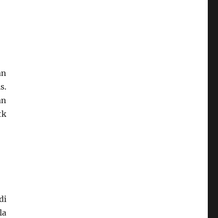
an
s.
an
tk
di
la