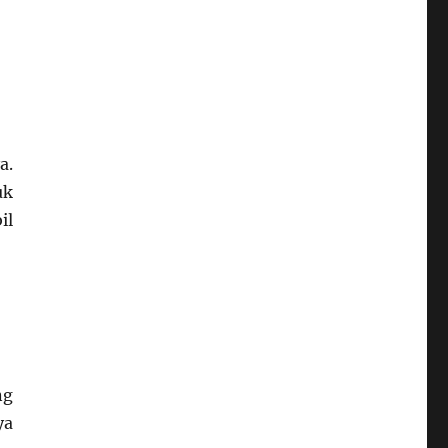
a.
uk
il
ng
ya