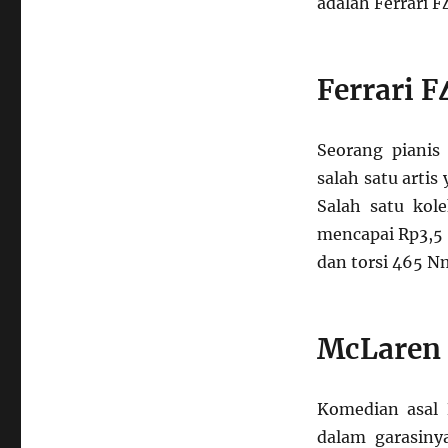
adalah Ferrari 
Ferrari F
Seorang pianis
salah satu arti
Salah satu kol
mencapai Rp3,5 m
dan torsi 465 N
McLaren 
Komedian asal 
dalam garasinya