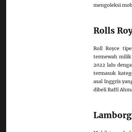
mengoleksi mobi
Rolls Ro
Roll Royce ti
termewah milik 
2022 lalu denga
termasuk kateg
asal Inggris ya
dibeli Raffi Ahm
Lamborgh