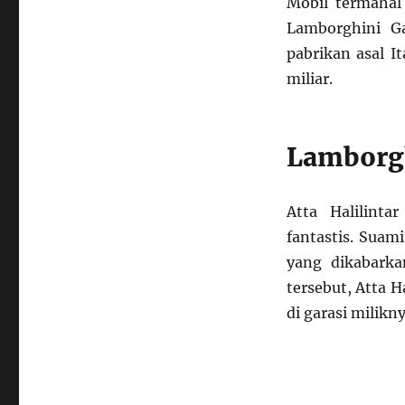
Mobil termahal
Lamborghini G
pabrikan asal I
miliar.
Lamborgh
Atta Halilint
fantastis. Suam
yang dikabarka
tersebut, Atta 
di garasi milikny