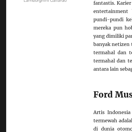
Lamborghini Gallardo
fantastis. Karie
entertainment 
pundi-pundi ke
mereka pun ho
yang dimiliki p
banyak netizen 
termahal dan t
termahal dan te
antara lain seba
Ford Mus
Artis Indonesi
termewah adalah
di dunia otomo