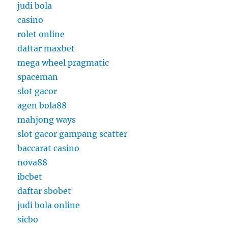
judi bola
casino
rolet online
daftar maxbet
mega wheel pragmatic
spaceman
slot gacor
agen bola88
mahjong ways
slot gacor gampang scatter
baccarat casino
nova88
ibcbet
daftar sbobet
judi bola online
sicbo