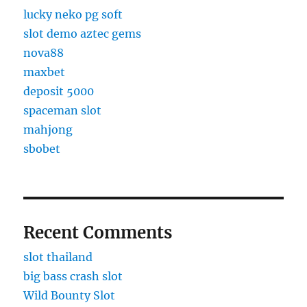
lucky neko pg soft
slot demo aztec gems
nova88
maxbet
deposit 5000
spaceman slot
mahjong
sbobet
Recent Comments
slot thailand
big bass crash slot
Wild Bounty Slot