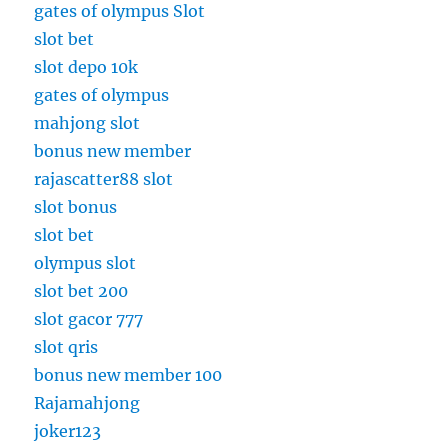
gates of olympus Slot
slot bet
slot depo 10k
gates of olympus
mahjong slot
bonus new member
rajascatter88 slot
slot bonus
slot bet
olympus slot
slot bet 200
slot gacor 777
slot qris
bonus new member 100
Rajamahjong
joker123