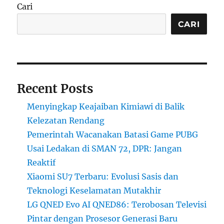
d
o
Cari
o
r
n
i
CARI
e
s
Recent Posts
Menyingkap Keajaiban Kimiawi di Balik
Kelezatan Rendang
Pemerintah Wacanakan Batasi Game PUBG
Usai Ledakan di SMAN 72, DPR: Jangan
Reaktif
Xiaomi SU7 Terbaru: Evolusi Sasis dan
Teknologi Keselamatan Mutakhir
LG QNED Evo AI QNED86: Terobosan Televisi
Pintar dengan Prosesor Generasi Baru