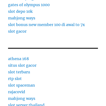
gates of olympus 1000
slot depo 10k
mahjong ways
slot bonus new member 100 di awal to 7x
slot gacor
athena 168
situs slot gacor
slot terbaru
rtp slot
slot spaceman
rajacovid
mahjong ways
slot server thailand