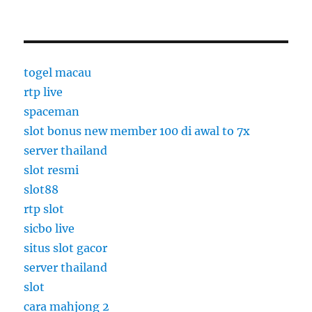
togel macau
rtp live
spaceman
slot bonus new member 100 di awal to 7x
server thailand
slot resmi
slot88
rtp slot
sicbo live
situs slot gacor
server thailand
slot
cara mahjong 2