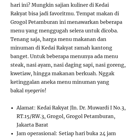
hari ini? Mungkin sajian kuliner di Kedai
Rakyat bisa jadi favoritmu. Tempat makan di
Grogol Petamburan ini menawarkan beberapa
menu yang menggugah selera untuk dicoba.
Tenang saja, harga menu makanan dan
minuman di Kedai Rakyat ramah kantong
banget. Untuk beberapa menunya ada menu
steak, nasi ayam, nasi daging sapi, nasi goreng,
kwetiaw, hingga makanan berkuah. Nggak
ketinggalan aneka menu minuman yang
bakal
nyegerin
!
Alamat: Kedai Rakyat Jln. Dr. Muwardi I No.3,
RT.15/RW.3, Grogol, Grogol Petamburan,
Jakarta Barat
Jam operasional: Setiap hari buka 24 jam