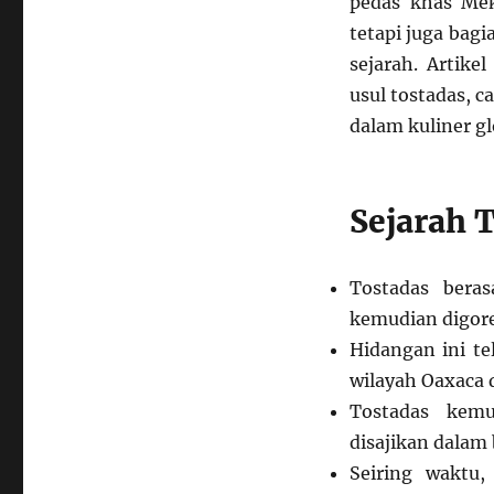
pedas khas Mek
tetapi juga bagi
sejarah. Artike
usul tostadas, c
dalam kuliner gl
Sejarah 
Tostadas beras
kemudian digore
Hidangan ini te
wilayah Oaxaca 
Tostadas kem
disajikan dalam 
Seiring waktu,