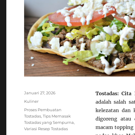
Posted
Januari 27, 2026
Tostadas: Cit
on
Categories
Kuliner
adalah salah s
Tags
Proses Pembuatan
kelezatan dan 
Tostadas
,
Tips Memasak
digoreng atau 
Tostadas yang Sempurna
,
macam topping s
Variasi Resep Tostadas