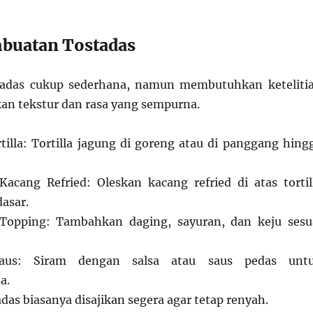
buatan Tostadas
adas cukup sederhana, namun membutuhkan keteliti
an tekstur dan rasa yang sempurna.
illa: Tortilla jagung di goreng atau di panggang hing
cang Refried: Oleskan kacang refried di atas tortil
dasar.
opping: Tambahkan daging, sayuran, dan keju sesu
aus: Siram dengan salsa atau saus pedas unt
a.
das biasanya disajikan segera agar tetap renyah.