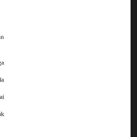
an
ga
la
ai
uk