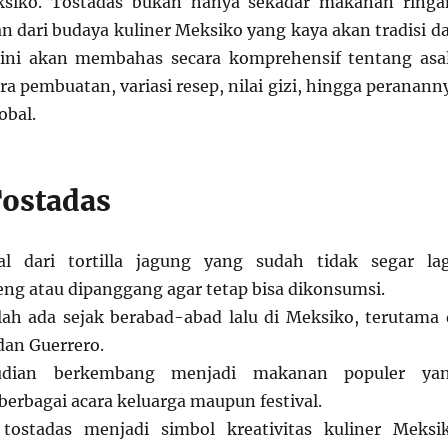
siko. Tostadas bukan hanya sekadar makanan ringa
an dari budaya kuliner Meksiko yang kaya akan tradisi d
l ini akan membahas secara komprehensif tentang asa
ara pembuatan, variasi resep, nilai gizi, hingga peranann
obal.
Tostadas
al dari tortilla jagung yang sudah tidak segar lag
ng atau dipanggang agar tetap bisa dikonsumsi.
lah ada sejak berabad-abad lalu di Meksiko, terutama 
dan Guerrero.
udian berkembang menjadi makanan populer ya
berbagai acara keluarga maupun festival.
 tostadas menjadi simbol kreativitas kuliner Meksi