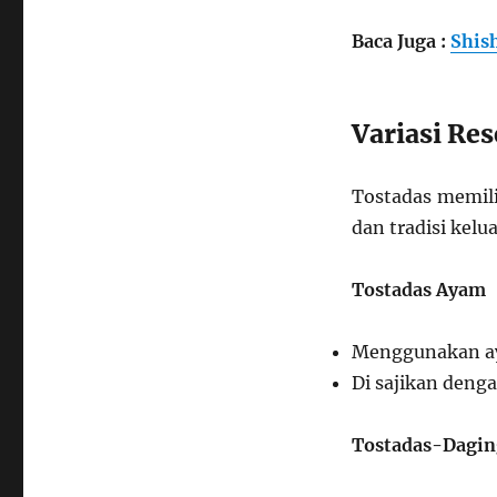
Baca Juga :
Shis
Variasi Re
Tostadas memili
dan tradisi kelu
Tostadas Ayam
Menggunakan ay
Di sajikan denga
Tostadas-Dagin