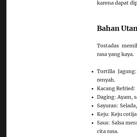
karena dapat di
Bahan Uta
Tostadas memi
rasa yang kaya.
Tortilla Jagun
renyah.
Kacang Refried:
Daging: Ayam, sa
Sayuran: Selada
Keju: Keju cotij
Saus: Salsa mer
cita rasa.