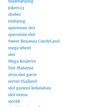
Rajamahjong
joker123
sbobet
mahjong
spaceman slot
spaceman slot
Sweet Bonanza CandyLand
mega wheel
slot
Mega Roulette
Slot Malaysia
situs slot gacor
server thailand
slot garansi kekalahan
slot nexus
slot88