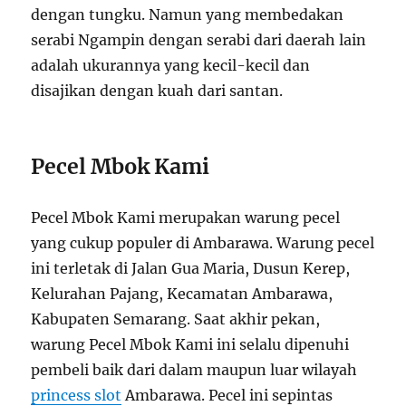
dengan tungku. Namun yang membedakan
serabi Ngampin dengan serabi dari daerah lain
adalah ukurannya yang kecil-kecil dan
disajikan dengan kuah dari santan.
Pecel Mbok Kami
Pecel Mbok Kami merupakan warung pecel
yang cukup populer di Ambarawa. Warung pecel
ini terletak di Jalan Gua Maria, Dusun Kerep,
Kelurahan Pajang, Kecamatan Ambarawa,
Kabupaten Semarang. Saat akhir pekan,
warung Pecel Mbok Kami ini selalu dipenuhi
pembeli baik dari dalam maupun luar wilayah
princess slot
Ambarawa. Pecel ini sepintas