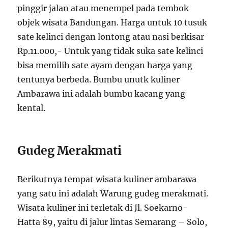
pinggir jalan atau menempel pada tembok
objek wisata Bandungan. Harga untuk 10 tusuk
sate kelinci dengan lontong atau nasi berkisar
Rp.11.000,- Untuk yang tidak suka sate kelinci
bisa memilih sate ayam dengan harga yang
tentunya berbeda. Bumbu unutk kuliner
Ambarawa ini adalah bumbu kacang yang
kental.
Gudeg Merakmati
Berikutnya tempat wisata kuliner ambarawa
yang satu ini adalah Warung gudeg merakmati.
Wisata kuliner ini terletak di Jl. Soekarno-
Hatta 89, yaitu di jalur lintas Semarang – Solo,