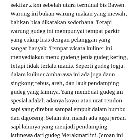
sekitar 2 km sebelah utara terminal bis Bawen.
Warung ini bukan warung makan yang mewah,
bahkan bisa dikatakan sederhana. Tetapi
warung gudeg ini mempunyai tempat parkir
yang cukup luas dengan pelanggan yang
sangat banyak. Tempat wisata kuliner ini
menyediakan menu gudeng jenis gudeg kering,
tetapi tidak terlalu manis. Seperti gudeg Jogja,
dalam kuliner Ambarawa ini ada juga daun
singkong rebus, areh, dan lauk pendamping
gudeg yang lainnya. Yang membuat gudeg ini
spesial adalah adanya koyor atau urat tendon
sapi yang direbus sampai empuk dalam bumbu
dan digoreng. Selain itu, masih ada juga jeroan
sapi lainnya yang menjadi pendamping
istimewa dari gudeg Merakmati ini. Jeroan ini