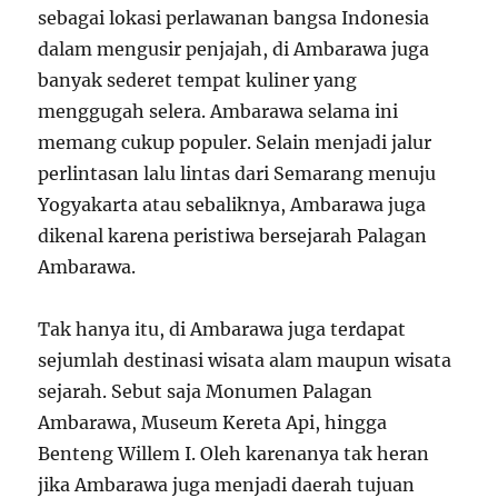
sebagai lokasi perlawanan bangsa Indonesia
dalam mengusir penjajah, di Ambarawa juga
banyak sederet tempat kuliner yang
menggugah selera. Ambarawa selama ini
memang cukup populer. Selain menjadi jalur
perlintasan lalu lintas dari Semarang menuju
Yogyakarta atau sebaliknya, Ambarawa juga
dikenal karena peristiwa bersejarah Palagan
Ambarawa.
Tak hanya itu, di Ambarawa juga terdapat
sejumlah destinasi wisata alam maupun wisata
sejarah. Sebut saja Monumen Palagan
Ambarawa, Museum Kereta Api, hingga
Benteng Willem I. Oleh karenanya tak heran
jika Ambarawa juga menjadi daerah tujuan